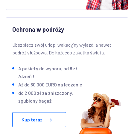
Ochrona w podróży
Ubezpiecz swój urlop, wakacyjny wyjazd, a nawet
podróż służbową. Do każdego zakątka świata.
4 pakiety do wyboru, od 8 zł
/dzień !
Aż do 60 000 EURO na leczenie
do 2 000 zł za zniszczony,
zgubiony bagaż
Kup teraz